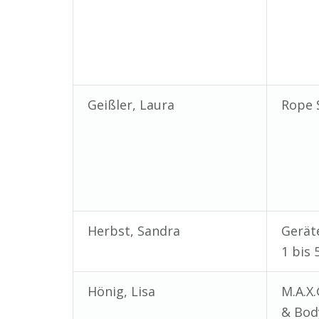
Geißler, Laura
Rope 
Herbst, Sandra
Gerät
1 bis 
Hönig, Lisa
M.A.X.
& Bod