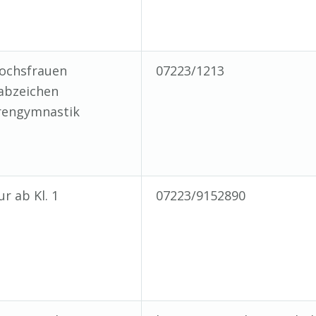
ochsfrauen
07223/1213
abzeichen
rengymnastik
r ab Kl. 1
07223/9152890