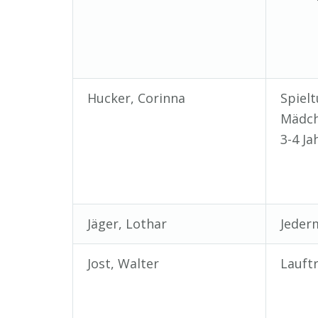
Hucker, Corinna
Spiel
Mädch
3-4 Ja
Jäger, Lothar
Jeder
Jost, Walter
Lauftr