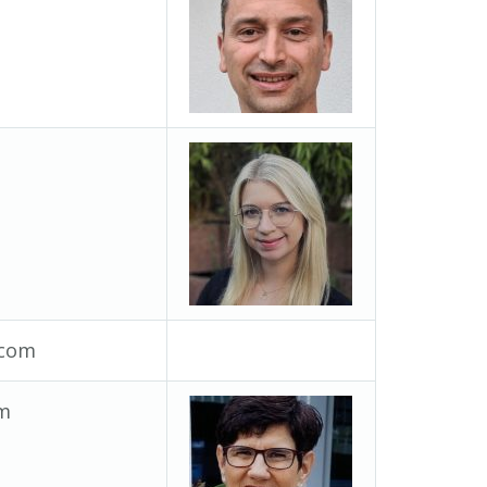
.com
om