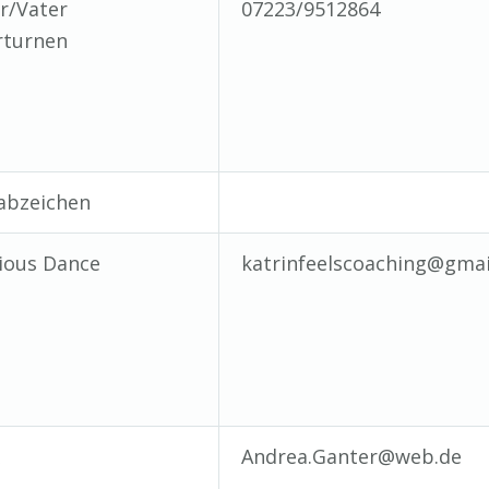
r/Vater
07223/9512864
rturnen
abzeichen
ious Dance
katrinfeelscoaching@gma
x
Andrea.Ganter@web.de