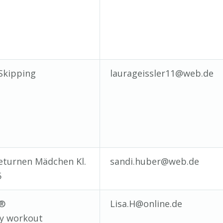
Skipping
laurageissler11@web.de
eturnen Mädchen Kl.
sandi.huber@web.de
5
®️
Lisa.H@online.de
y workout