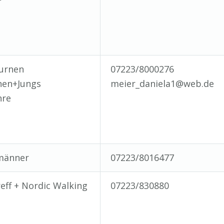
turnen
07223/8000276
en+Jungs
meier_daniela1@web.de
hre
männer
07223/8016477
eff + Nordic Walking
07223/830880