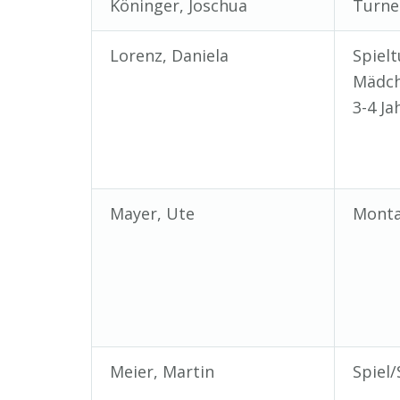
Köninger, Joschua
Turnen
Lorenz, Daniela
Spiel
Mädch
3-4 Ja
Mayer, Ute
Monta
Meier, Martin
Spiel/