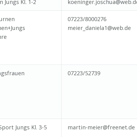
 Jungs Kl. 1-2
koeninger.joschua@web.d
turnen
07223/8000276
en+Jungs
meier_daniela1@web.de
hre
gsfrauen
07223/52739
Sport Jungs Kl. 3-5
martin-meier@freenet.de