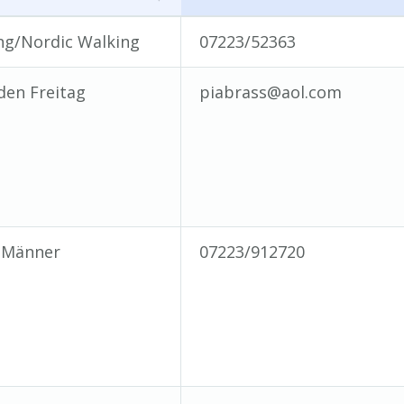
ot / Gruppe
Kontakt
ng/Nordic Walking
07223/52363
 den Freitag
piabrass@aol.com
 Männer
07223/912720