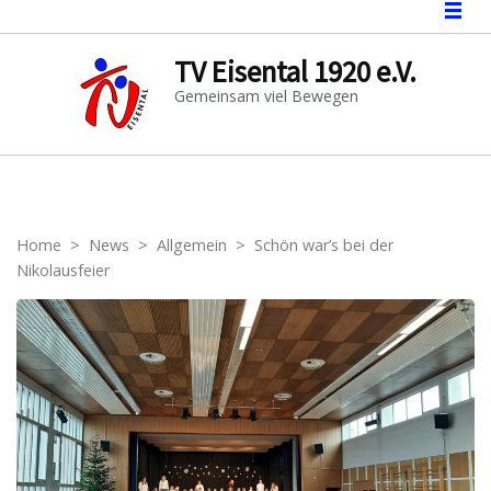
TV Eisental 1920 e.V.
Gemeinsam viel Bewegen
Home
>
News
>
Allgemein
>
Schön war’s bei der
Nikolausfeier