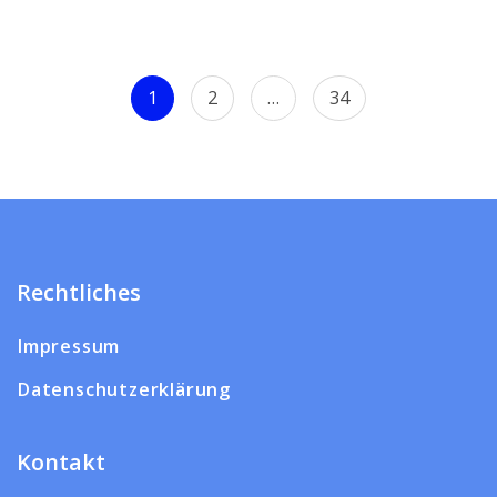
Seitennummerierung
Page
Page
Page
1
2
…
34
der
Beiträge
Rechtliches
Impressum
Datenschutzerklärung
Kontakt