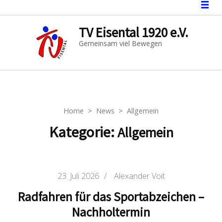
TV Eisental 1920 e.V.
Gemeinsam viel Bewegen
Home
>
News
>
Allgemein
Kategorie:
Allgemein
23. Juli 2026
/
Alexander Voit
Radfahren für das Sportabzeichen –
Nachholtermin