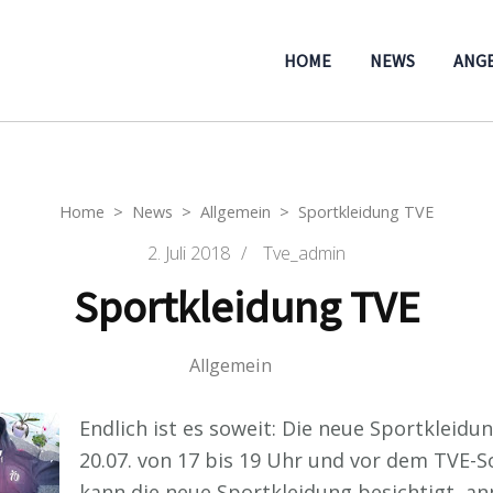
HOME
NEWS
ANG
Home
>
News
>
Allgemein
>
Sportkleidung TVE
2. Juli 2018
/
Tve_admin
Sportkleidung TVE
Allgemein
Endlich ist es soweit: Die neue Sportkleidu
20.07. von 17 bis 19 Uhr und vor dem TVE-
kann die neue Sportkleidung besichtigt, an