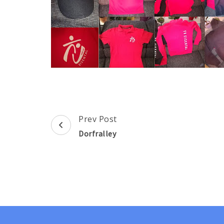
Post
Prev Post
Navigation
Dorfralley