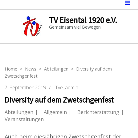
TV Eisental 1920 e.V.
Gemeinsam viel Bewegen
Home
>
News
>
Abteilungen
>
Diversity auf dem
Zwetschgenfest
7. September 2019
/
Tve_admin
Diversity auf dem Zwetschgenfest
Abteilungen
Allgemein
Berichterstattung
Veranstaltungen
Auch beim diesjährigen Zwetschgenfest der