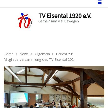
TV Eisental 1920 e.V.
Gemeinsam viel Bewegen
Home
>
News
>
Allgemein
>
Bericht zur
Mitgliederversammlung des TV Eisental 2024