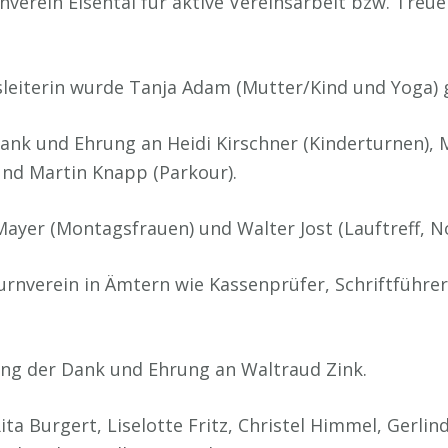
verein Eisental für aktive Vereinsarbeit bzw. Treue
sleiterin wurde Tanja Adam (Mutter/Kind und Yoga) 
Dank und Ehrung an Heidi Kirschner (Kinderturnen),
und Martin Knapp (Parkour).
ayer (Montagsfrauen) und Walter Jost (Lauftreff, N
urnverein in Ämtern wie Kassenprüfer, Schriftführ
ing der Dank und Ehrung an Waltraud Zink.
ta Burgert, Liselotte Fritz, Christel Himmel, Gerli