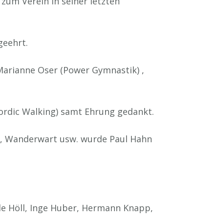
 zum Verein in seiner letzten
geehrt.
 Marianne Oser (Power Gymnastik) ,
ordic Walking) samt Ehrung gedankt.
er, Wanderwart usw. wurde Paul Hahn
nde Höll, Inge Huber, Hermann Knapp,